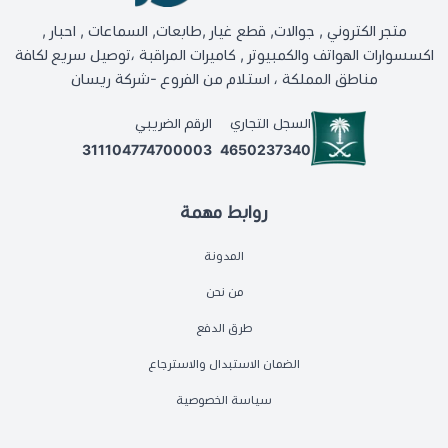
متجر الكتروني , جوالات, قطع غيار ,طابعات, السماعات , احبار ,
اكسسوارات الهواتف والكمبيوتر , كاميرات المراقبة ،توصيل سريع لكافة
مناطق المملكة ، استلام من الفروع -شركة ريسان
السجل التجاري
الرقم الضريبي
311104774700003
4650237340
روابط مهمة
المدونة
من نحن
طرق الدفع
الضمان الاستبدال والاسترجاع
سياسة الخصوصية