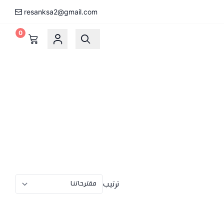
resanksa2@gmail.com
0
ترتيب