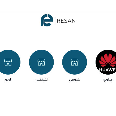
شركة ريسان
هواوي
شاومي
انفينكس
اوبو