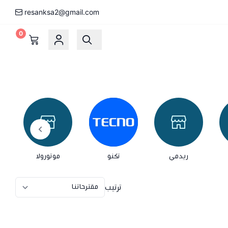
resanksa2@gmail.com
0
ريدمي
تكنو
موتورولا
ترتيب