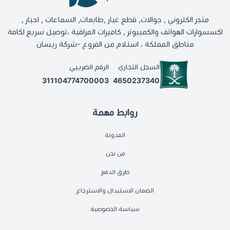
متجر الكتروني , جوالات, قطع غيار ,طابعات, السماعات , احبار ,
اكسسوارات الهواتف والكمبيوتر , كاميرات المراقبة ،توصيل سريع لكافة
مناطق المملكة ، استلام من الفروع -شركة ريسان
السجل التجاري
الرقم الضريبي
311104774700003
4650237340
روابط مهمة
المدونة
من نحن
طرق الدفع
الضمان الاستبدال والاسترجاع
سياسة الخصوصية