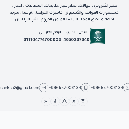
متجر الكتروني , جوالات, قطع غيار ,طابعات, السماعات , احبار ,
اكسسوارات الهواتف والكمبيوتر , كاميرات المراقبة ،توصيل سريع
لكافة مناطق المملكة ، استلام من الفروع -شركة ريسان
السجل التجاري
الرقم الضريبي
311104774700003
4650237340
esanksa2@gmail.com
+966557006134
+966557006134