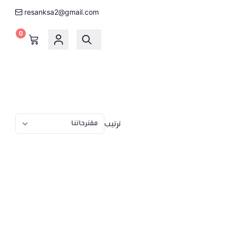
resanksa2@gmail.com
0
ترتيب