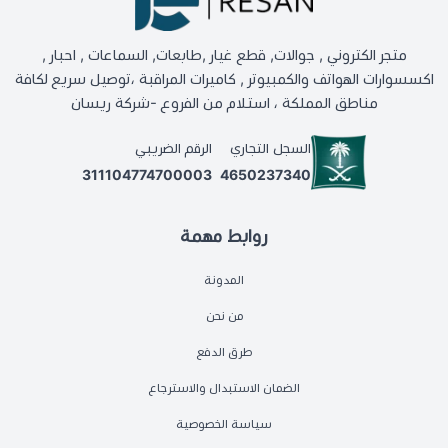
متجر الكتروني , جوالات, قطع غيار ,طابعات, السماعات , احبار ,
اكسسوارات الهواتف والكمبيوتر , كاميرات المراقبة ،توصيل سريع لكافة
مناطق المملكة ، استلام من الفروع -شركة ريسان
السجل التجاري
الرقم الضريبي
311104774700003
4650237340
روابط مهمة
المدونة
من نحن
طرق الدفع
الضمان الاستبدال والاسترجاع
سياسة الخصوصية