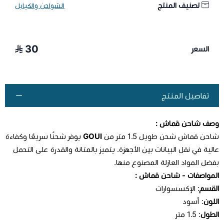
تصنيف المنتج
الشواحن والكيابل
30
السعر
تفاصيل المنتج
وصف
شاحن قماش
:
شاحن قماش
شحن طويل 1.5 متر من
GOUI
يوفر شحنًا سريعًا وكفاءة
عالية في نقل البيانات بين الأجهزة. يتميز بالمتانة والقدرة على التحمل
بفضل المواد العازلة المصنوع منها.
المواصفات -
شاحن قماش
:
القسم
: الإكسسوارات
اللون
: أسود
الطول
: 1.5 متر