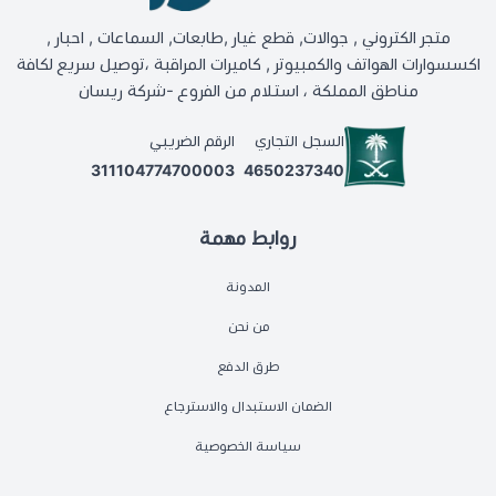
متجر الكتروني , جوالات, قطع غيار ,طابعات, السماعات , احبار ,
اكسسوارات الهواتف والكمبيوتر , كاميرات المراقبة ،توصيل سريع لكافة
مناطق المملكة ، استلام من الفروع -شركة ريسان
السجل التجاري
الرقم الضريبي
311104774700003
4650237340
روابط مهمة
المدونة
من نحن
طرق الدفع
الضمان الاستبدال والاسترجاع
سياسة الخصوصية