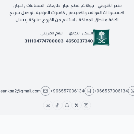
متجر الكتروني , جوالات, قطع غيار ,طابعات, السماعات , احبار ,
اكسسوارات الهواتف والكمبيوتر , كاميرات المراقبة ،توصيل سريع
لكافة مناطق المملكة ، استلام من الفروع -شركة ريسان
السجل التجاري
الرقم الضريبي
311104774700003
4650237340
esanksa2@gmail.com
+966557006134
+966557006134