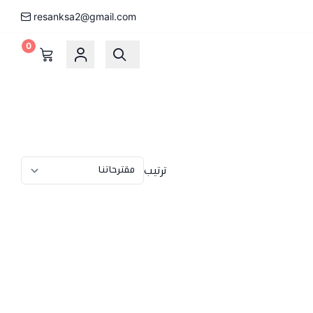
resanksa2@gmail.com
0
ترتيب