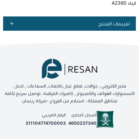
ايباد A2360
تقييمات المنتج
متجر الكتروني , جوالات, قطع غيار ,طابعات, السماعات , احبار ,
اكسسوارات الهواتف والكمبيوتر , كاميرات المراقبة ،توصيل سريع لكافة
مناطق المملكة ، استلام من الفروع -شركة ريسان
السجل التجاري
الرقم الضريبي
311104774700003
4650237340