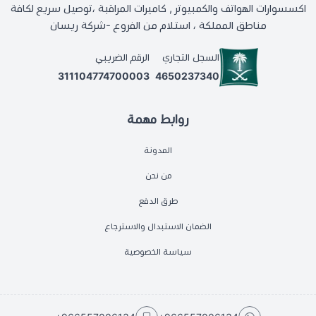
اكسسوارات الهواتف والكمبيوتر , كاميرات المراقبة ،توصيل سريع لكافة
مناطق المملكة ، استلام من الفروع -شركة ريسان
السجل التجاري
الرقم الضريبي
311104774700003
4650237340
روابط مهمة
المدونة
من نحن
طرق الدفع
الضمان الاستبدال والاسترجاع
سياسة الخصوصية