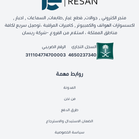
متجر الكتروني , جوالات, قطع غيار ,طابعات, السماعات , احبار ,
اكسسوارات الهواتف والكمبيوتر , كاميرات المراقبة ،توصيل سريع لكافة
مناطق المملكة ، استلام من الفروع -شركة ريسان
السجل التجاري
الرقم الضريبي
311104774700003
4650237340
روابط مهمة
المدونة
من نحن
طرق الدفع
الضمان الاستبدال والاسترجاع
سياسة الخصوصية