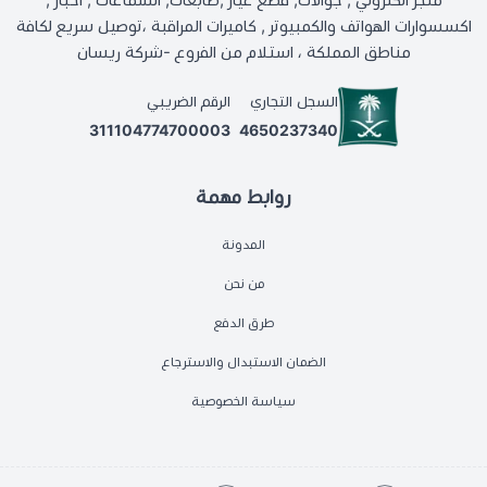
اكسسوارات الهواتف والكمبيوتر , كاميرات المراقبة ،توصيل سريع لكافة
مناطق المملكة ، استلام من الفروع -شركة ريسان
السجل التجاري
الرقم الضريبي
311104774700003
4650237340
روابط مهمة
المدونة
من نحن
طرق الدفع
الضمان الاستبدال والاسترجاع
سياسة الخصوصية