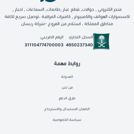
متجر الكتروني , جوالات, قطع غيار ,طابعات, السماعات , احبار ,
اكسسوارات الهواتف والكمبيوتر , كاميرات المراقبة ،توصيل سريع لكافة
مناطق المملكة ، استلام من الفروع -شركة ريسان
السجل التجاري
الرقم الضريبي
311104774700003
4650237340
روابط مهمة
المدونة
من نحن
طرق الدفع
الضمان الاستبدال والاسترجاع
سياسة الخصوصية