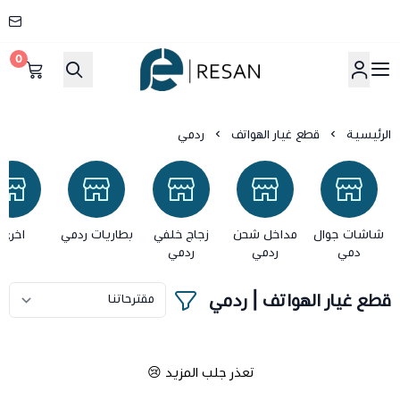
0
شركة ريسان
الرئيسية
قطع غيار الهواتف
ردمي
شاشات جوال
مداخل شحن
زجاج خلفي
بطاريات ردمي
اخرى
دمي
ردمي
ردمي
قطع غيار الهواتف | ردمي
تعذر جلب المزيد 😢