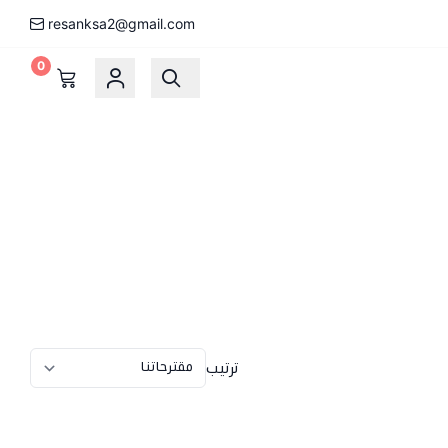
resanksa2@gmail.com
0
ترتيب