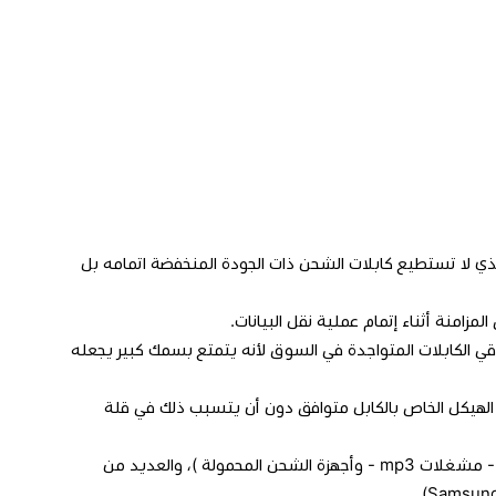
 إلى 2.4 أمبير وذلك بسرعة كاملة، والذي لا تستطيع كابلات الشحن ذات الجودة المنخفضة اتمامه بل
باقي الكابلات المتواجدة في السوق لأنه يتمتع بسمك كبير يجعله
لهيكل الخاص بالكابل متوافق دون أن يتسبب ذلك في قلة
توافق Anker Powerline Micro مع جميع الأجهزة ( Android - الكاميرات - مشغلات mp3 - وأجهزة الشحن المحمولة )، والعديد من