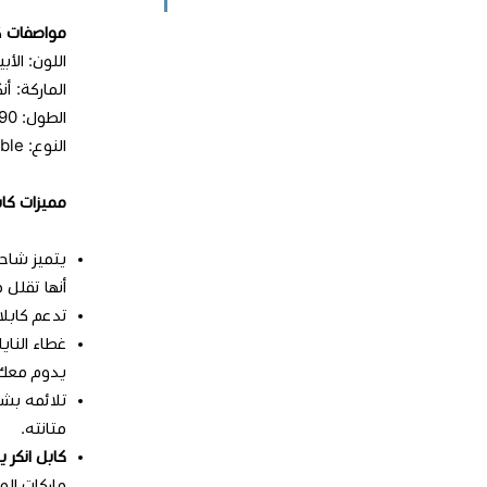
مواصفات
ك
اللون: الأ
الماركة: أنك
الطول: 0.90 سم
النوع: Micro USB Charger Cable
مميزات كابل
أنها تقلل
تدعم كابلات Anker Powerline Micr ميزة نقل البيانات دون الشعور بأى مشكلة في المزامنة أثناء
غطاء الناي
يدوم معك 10 أضعاف أى منتج أ
تلائمه بش
متانته.
كابل انكر ي
ماركات المعروفة مثل ( G - HP - Sony