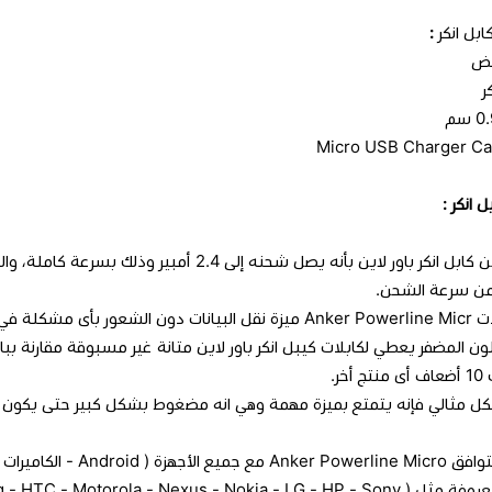
ابل انكر
:
بيض
ر
 انكر :
يتميز شاحن كابل انكر باور لاين بأنه يصل شحنه
 من سرعة الشحن.
 إتمام عملية نقل البيانات.
لون المضفر يعطي لكابلات كيبل انكر باور لاين متانة غير مسبوقة مقارنة ب
خر.
كل مثالي فإنه يتمتع بميزة مهمة وهي انه مضغوط بشكل كبير حتى يكون ا
Samsung - HTC - Motorola - Nexus - Nokia - L).