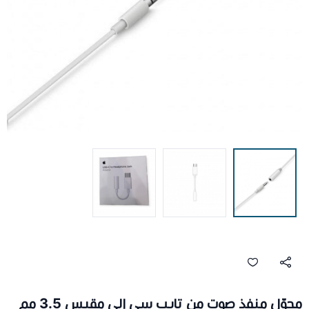
محوّل منفذ صوت من تايب سي إلى مقبس 3.5 مم