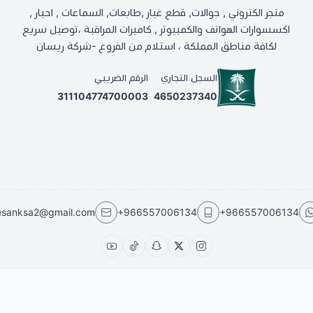
متجر الكتروني , جوالات, قطع غيار ,طابعات, السماعات , احبار ,
اكسسوارات الهواتف والكمبيوتر , كاميرات المراقبة ،توصيل سريع
لكافة مناطق المملكة ، استلام من الفروع -شركة ريسان
السجل التجاري
الرقم الضريبي
311104774700003
4650237340
esanksa2@gmail.com
+966557006134
+966557006134