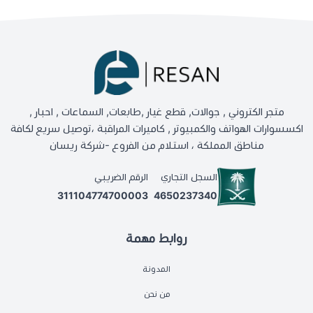
متجر الكتروني , جوالات, قطع غيار ,طابعات, السماعات , احبار ,
اكسسوارات الهواتف والكمبيوتر , كاميرات المراقبة ،توصيل سريع لكافة
مناطق المملكة ، استلام من الفروع -شركة ريسان
السجل التجاري
الرقم الضريبي
311104774700003
4650237340
روابط مهمة
المدونة
من نحن