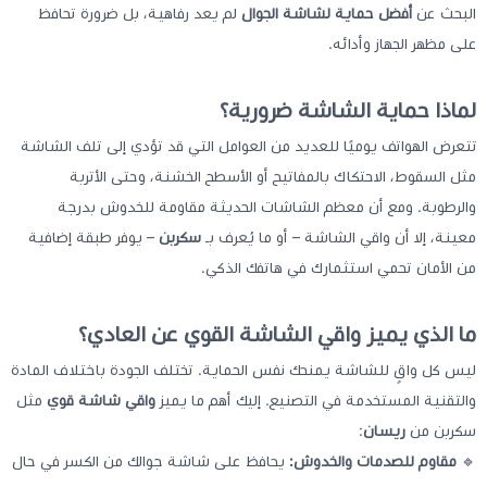
البحث عن
أفضل حماية لشاشة الجوال
لم يعد رفاهية، بل ضرورة تحافظ
على مظهر الجهاز وأدائه.
لماذا حماية الشاشة ضرورية؟
تتعرض الهواتف يوميًا للعديد من العوامل التي قد تؤدي إلى تلف الشاشة
مثل السقوط، الاحتكاك بالمفاتيح أو الأسطح الخشنة، وحتى الأتربة
والرطوبة. ومع أن معظم الشاشات الحديثة مقاومة للخدوش بدرجة
معينة، إلا أن واقي الشاشة – أو ما يُعرف بـ
سكربن
– يوفر طبقة إضافية
من الأمان تحمي استثمارك في هاتفك الذكي.
ما الذي يميز واقي الشاشة القوي عن العادي؟
ليس كل واقٍ للشاشة يمنحك نفس الحماية. تختلف الجودة باختلاف المادة
والتقنية المستخدمة في التصنيع. إليك أهم ما يميز
واقي شاشة قوي
مثل
سكربن من
ريسان
:
🔹
مقاوم للصدمات والخدوش:
يحافظ على شاشة جوالك من الكسر في حال