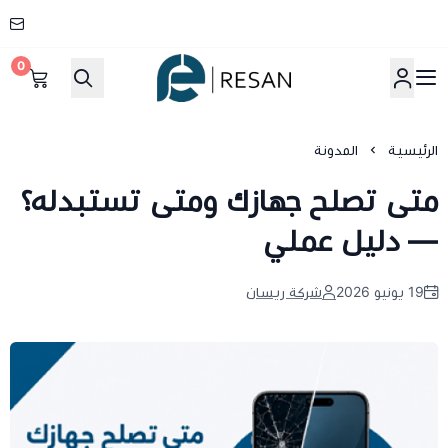
0
شركة ريسان
الرئيسية
المدونة
متى تصلح جهازك ومتى تستبدله؟
— دليل عملي
19 يونيو 2026
شركة ريسان