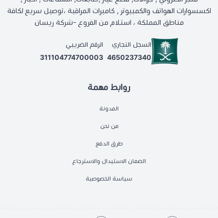
اكسسوارات الهواتف والكمبيوتر , كاميرات المراقبة ،توصيل سريع لكافة
مناطق المملكة ، استلام من الفروع -شركة ريسان
السجل التجاري
الرقم الضريبي
311104774700003
4650237340
روابط مهمة
المدونة
من نحن
طرق الدفع
الضمان الاستبدال والاسترجاع
سياسة الخصوصية