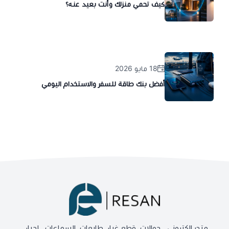
كيف تحمي منزلك وأنت بعيد عنه؟
18 مايو 2026
أفضل بنك طاقة للسفر والاستخدام اليومي
متجر الكتروني , جوالات, قطع غيار ,طابعات, السماعات , احبار ,