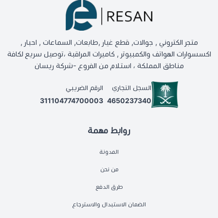
متجر الكتروني , جوالات, قطع غيار ,طابعات, السماعات , احبار ,
اكسسوارات الهواتف والكمبيوتر , كاميرات المراقبة ،توصيل سريع لكافة
مناطق المملكة ، استلام من الفروع -شركة ريسان
السجل التجاري
الرقم الضريبي
311104774700003
4650237340
روابط مهمة
المدونة
من نحن
طرق الدفع
الضمان الاستبدال والاسترجاع